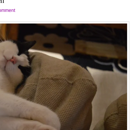
en
omment