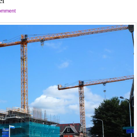
el
omment