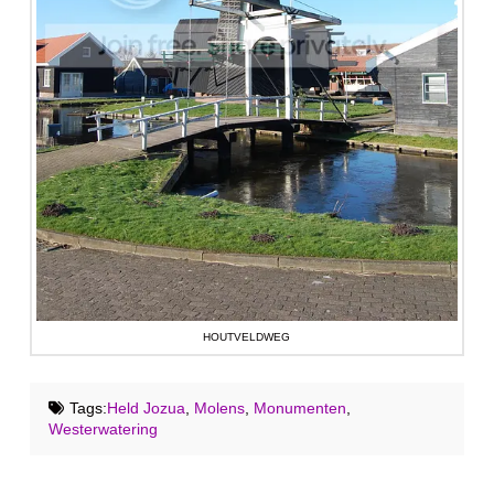
HOUTVELDWEG
Tags:
Held Jozua
,
Molens
,
Monumenten
,
Westerwatering