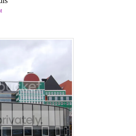
uis
t