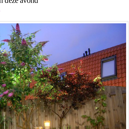
in deze avond
s