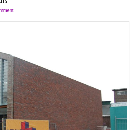
uis
omment