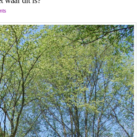
 waar dit is?
nts